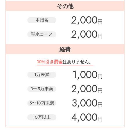
その他
2,000
本指名
円
2,000
聖水コース
円
経費
10%引き罰金
はありません。
1,000
1万未満
円
2,000
3〜5万未満
円
3,000
5〜10万未満
円
4,000
10万以上
円