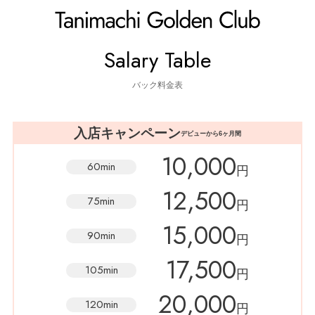
TOP
お給料について
Salary Table
バック料金表
入店キャンペーン
デビューから6ヶ月間
10,000
60min
円
12,500
75min
円
15,000
90min
円
17,500
105min
円
20,000
120min
円